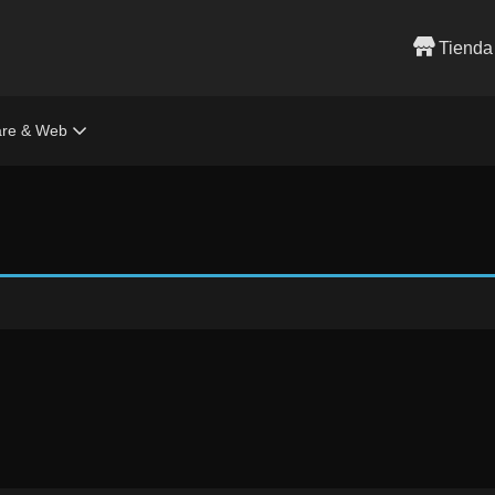
Tienda
are & Web