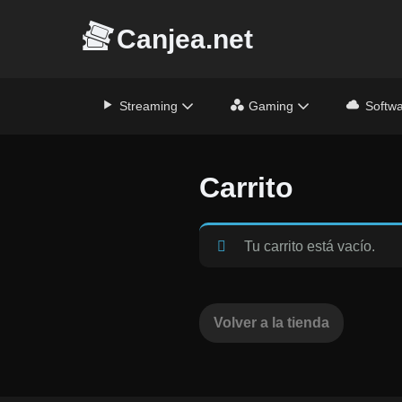
Saltar
Canjea.net
al
contenido
Streaming
Gaming
Softw
Carrito
Tu carrito está vacío.
Volver a la tienda