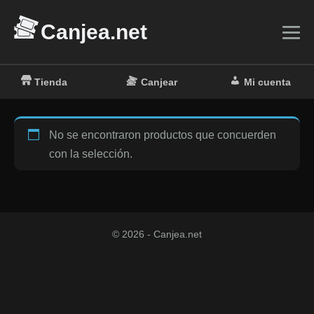
Saltar
Canjea.net
al
contenido
Alt
me
Tienda
Canjear
Mi cuenta
No se encontraron productos que concuerden
con la selección.
© 2026 - Canjea.net